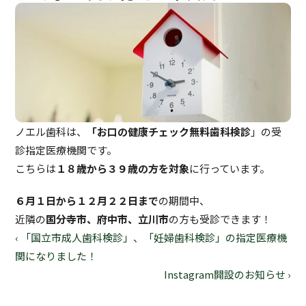
ノエル歯科は、
「お口の健康チェック無料歯科検診
」の受
診指定医療機関です。
こちらは
１８歳から３９歳の方を対象
に行っています。
６月１日から１２月２２日まで
の期間中、
近隣の
国分寺市、府中市、立川市
の方も受診できます！
‹ 「国立市成人歯科検診」、「妊婦歯科検診」の指定医療機
関になりました！
Instagram開設のお知らせ ›