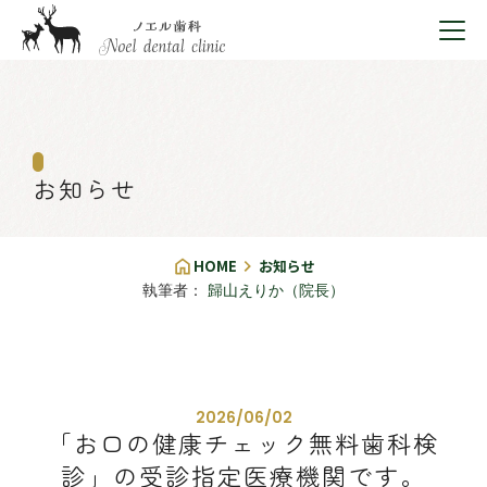
HOME
診療メニュー一覧
口臭検査
スタッフ紹介
予防歯科
当院について
院内紹介
お知らせ
その他
診療メニュー
お知らせ
初めての方へ
届出施設基準
HOME
お知らせ
アクセス
個人情報保護方針
執筆者：
歸山えりか（院長）
個人情報保護方針
2026/06/02
「お口の健康チェック無料歯科検
診」の受診指定医療機関です。