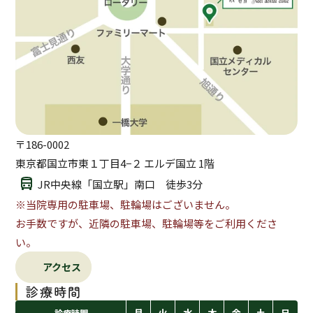
〒
186-0002
東京都国立市東１丁目4−２ エルデ国立 1階
JR中央線「国立駅」南口　徒歩3分
※当院専用の駐車場、駐輪場はございません。
お手数ですが、近隣の駐車場、駐輪場等をご利用くださ
い。
アクセス
診療時間
月
火
水
木
金
土
日
診療時間