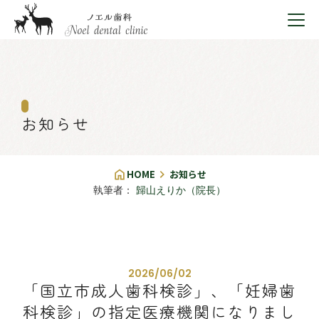
HOME
診療メニュー一覧
口臭検査
スタッフ紹介
予防歯科
当院について
院内紹介
お知らせ
その他
診療メニュー
お知らせ
初めての方へ
届出施設基準
HOME
お知らせ
アクセス
個人情報保護方針
執筆者：
歸山えりか（院長）
個人情報保護方針
2026/06/02
「国立市成人歯科検診」、「妊婦歯
科検診」の指定医療機関になりまし